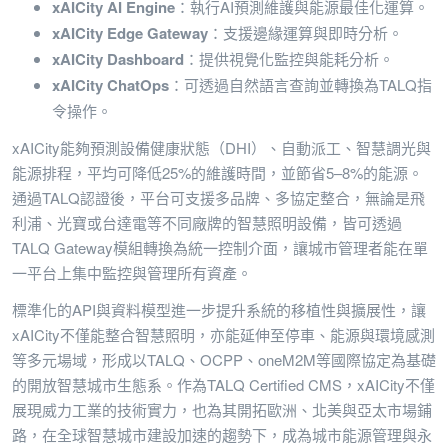
xAICity AI Engine
：執行AI預測維護與能源最佳化運算。
xAICity Edge Gateway
：支援邊緣運算與即時分析。
xAICity Dashboard
：提供視覺化監控與能耗分析。
xAICity ChatOps
：可透過自然語言查詢並轉換為TALQ指
令操作。
xAICity能夠預測設備健康狀態（DHI）、自動派工、智慧調光與
能源排程，平均可降低25%的維護時間，並節省5–8%的能源。
通過TALQ認證後，平台可支援多品牌、多協定整合，無論是飛
利浦、光寶或台達電等不同廠牌的智慧照明設備，皆可透過
TALQ Gateway模組轉換為統一控制介面，讓城市管理者能在單
一平台上集中監控與管理所有資產。
標準化的API與資料模型進一步提升系統的移植性與擴展性，讓
xAICity不僅能整合智慧照明，亦能延伸至停車、能源與環境感測
等多元場域，形成以TALQ、OCPP、oneM2M等國際協定為基礎
的開放智慧城市生態系。作為TALQ Certified CMS，xAICity不僅
展現威力工業的技術實力，也為其開拓歐洲、北美與亞太市場鋪
路，在全球智慧城市建設加速的趨勢下，成為城市能源管理與永