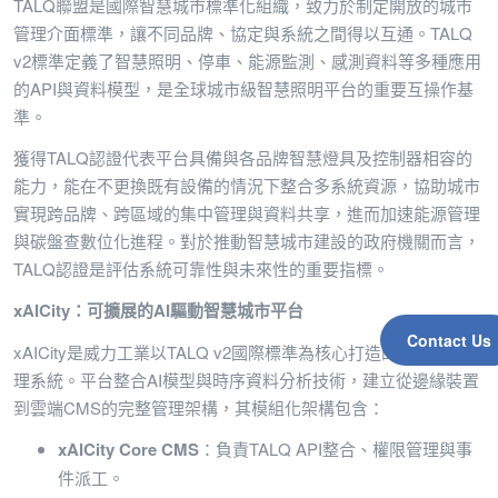
TALQ聯盟是國際智慧城市標準化組織，致力於制定開放的城市
管理介面標準，讓不同品牌、協定與系統之間得以互通。TALQ
v2標準定義了智慧照明、停車、能源監測、感測資料等多種應用
的API與資料模型，是全球城市級智慧照明平台的重要互操作基
準。
獲得TALQ認證代表平台具備與各品牌智慧燈具及控制器相容的
能力，能在不更換既有設備的情況下整合多系統資源，協助城市
實現跨品牌、跨區域的集中管理與資料共享，進而加速能源管理
與碳盤查數位化進程。對於推動智慧城市建設的政府機關而言，
TALQ認證是評估系統可靠性與未來性的重要指標。
xAICity
：可擴展的AI驅動智慧城市平台
Contact Us
xAICity是威力工業以TALQ v2國際標準為核心打造的智慧城市管
理系統。平台整合AI模型與時序資料分析技術，建立從邊緣裝置
到雲端CMS的完整管理架構，其模組化架構包含：
xAICity Core CMS
：負責TALQ API整合、權限管理與事
件派工。