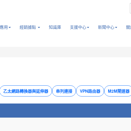
應用
經銷據點
知識庫
支援中心
新聞中心
關
乙太網路轉換器與延伸器
串列連接
VPN路由器
M2M閘道器