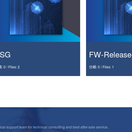
SG
FW-Release
: 0
/
Files: 2
分類: 0
/
Files: 1
cal support team for technical consulting and best after-sale service.