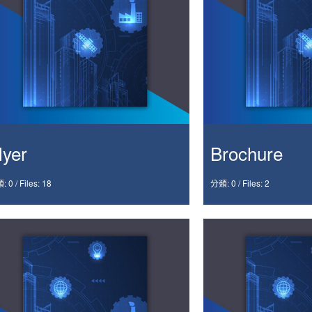
lyer
Brochure
: 0
/
Files: 18
分類: 0
/
Files: 2