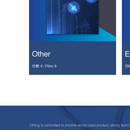
Other
E
分類: 0
/
Files: 6
分類
ORing is committed to provide world-class product, strong techni