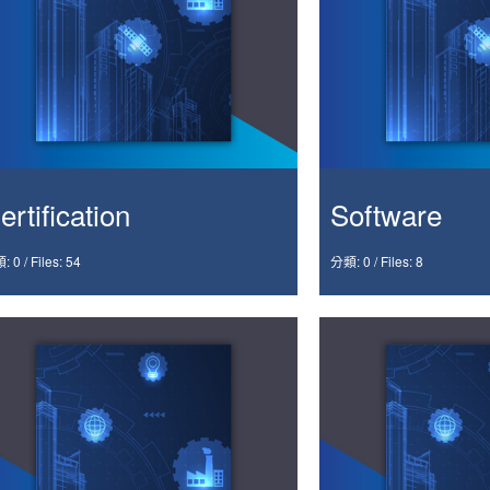
ertification
Software
: 0
/
Files: 54
分類: 0
/
Files: 8