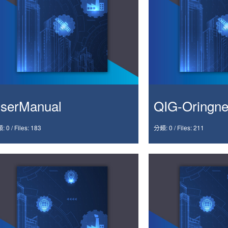
serManual
QIG-Oringne
: 0
/
Files: 183
分類: 0
/
Files: 211