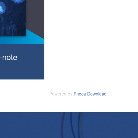
-note
Powered by
Phoca Download