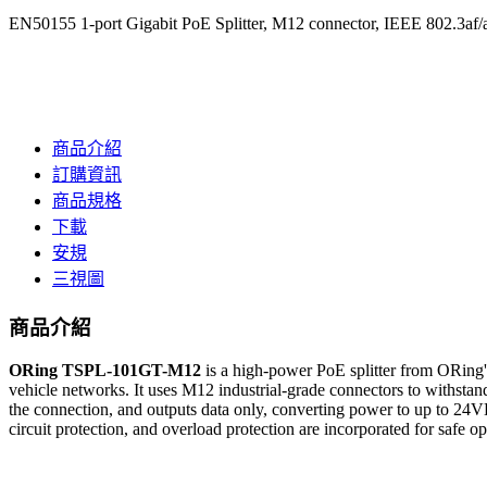
EN50155 1-port Gigabit PoE Splitter, M12 connector, IEEE 802.3af
商品介紹
訂購資訊
商品規格
下載
安規
三視圖
商品介紹
ORing TSPL-101GT-M12
is a high-power PoE splitter from ORing's
vehicle networks. It uses M12 industrial-grade connectors to withsta
the connection, and outputs data only, converting power to up to 24V
circuit protection, and overload protection are incorporated for safe 