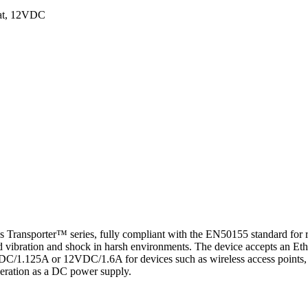
/at, 12VDC
 Transporter™ series, fully compliant with the EN50155 standard for ra
nd vibration and shock in harsh environments. The device accepts an Eth
DC/1.125A or 12VDC/1.6A for devices such as wireless access points, se
operation as a DC power supply.