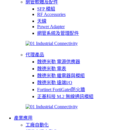
網管軟體及配件
SFP 模組
RF Accessories
天線
Power Adapter
網管系統及管理配件
代理產品
魏德米勒 電源供應器
魏德米勒 電表
魏德米勒 繼電器與模組
魏德米勒 遠端I/O
Fortinet FortiGatet防火牆
正基科技 M.2 無線通訊模組
產業應用
工廠自動化