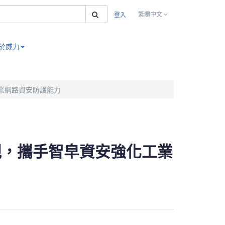
搜索
繁體中文
登入
於威力
化工業網路資安防護能力
A法規，攜手智皁資安強化工業