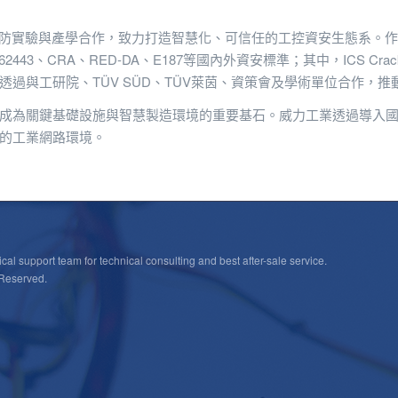
攻防實驗與產學合作，致力打造智慧化、可信任的工控資安生態系。作
443、CRA、RED-DA、E187等國內外資安標準；其中，ICS C
過與工研院、TÜV SÜD、TÜV萊茵、資策會及學術單位合作，
成為關鍵基礎設施與智慧製造環境的重要基石。威力工業透過導入
的工業網路環境。
cal support team for technical consulting and best after-sale service.
 Reserved.