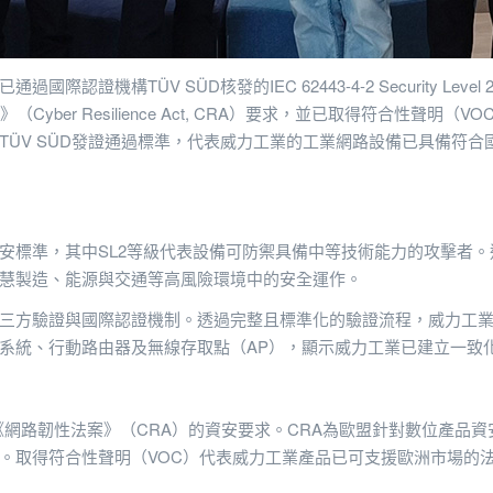
構TÜV SÜD核發的IEC 62443-4-2 Security Level 
yber Resilience Act, CRA）要求，並已取得符合性聲
TÜV SÜD發證通過標準，代表威力工業的工業網路設備已具備符
產品層級的資安標準，其中SL2等級代表設備可防禦具備中等技術能力的攻
慧製造、能源與交通等高風險環境中的安全運作。
驗證與國際認證機制。透過完整且標準化的驗證流程，威力工業確認產品資安
系統、行動路由器及無線存取點（AP），顯示威力工業已建立一致
符合歐盟《網路韌性法案》（CRA）的資安要求。CRA為歐盟針對數位
。取得符合性聲明（VOC）代表威力工業產品已可支援歐洲市場的