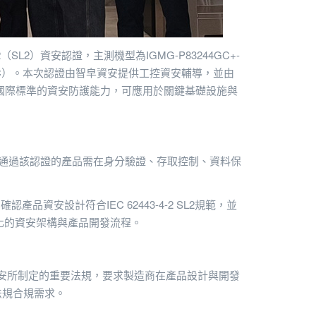
2（SL2）資安認證，主測機型為IGMG-P83244GC+-
明（VOC）。本次認證由智皁資安提供工控資安輔導，並由
合國際標準的資安防護能力，可應用於關鍵基礎設施與
擊者。通過該認證的產品需在身分驗證、存取控制、資料保
設計符合IEC 62443-4-2 SL2規範，並
化的資安架構與產品開發流程。
產品資安所制定的重要法規，要求製造商在產品設計與開發
法規合規需求。