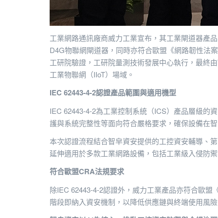
工業網路通訊廠商威力工業宣布，其工業閘道器產品已通過國際認證機
D4G物聯網閘道器，同時亦符合歐盟《網路韌性法案》（C
工研院驗證，工研院量測技術發展中心執行，最終由
工業物聯網（IIoT）場域。
IEC 62443-4-2
認證產品範圍與適用機型
IEC 62443-4-2為工業控制系統（ICS）
護與系統完整性等面向符合嚴格要求，確保設備在智
本次認證流程結合智皁資安提供的工控資安輔導、第三方
延伸適用於多款工業網路設備，包括工業級入侵防禦
符合歐盟CRA法規要求
除IEC 62443-4-2認證外，威力工業產品亦
階段即納入資安機制，以降低供應鏈與終端使用風險