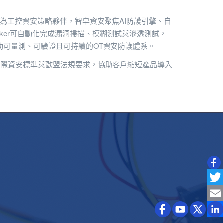
為工控資安策略夥伴，智皁資安聚焦AI防護引擎、自
racker可自動化完成漏洞掃描、模糊測試與滲透測試，
推動可量測、可驗證且可持續的OT資安防護體系。
國際資安標準與歐盟法規要求，協助客戶縮短產品導入
Twitt
Emai