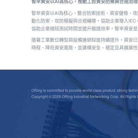
智皁資安以AI為核心，推動工控資安防禦與合規治理
智皁資安以AI為核心，整合防禦技術、資安健檢、
動化防禦、攻防模擬與合規輔導，協助企業導入IEC 62
協助企業縮短測試時間並提升驗證效率。智皁資安並透
隨著工業數位轉型與設備連網程度持續提升，資安已
時程、降低資安風險，並建構安全、穩定且具擴展性
ORing is committed to provide world-class product, strong techni
Copyright © 2026 ORing Industrial Networking Corp. All Rights