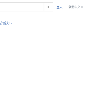
搜索
繁體中文
登入
於威力