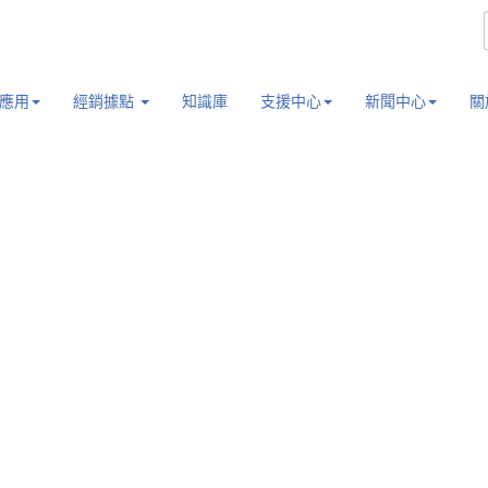
應用
經銷據點
知識庫
支援中心
新聞中心
關
設施
通營運。