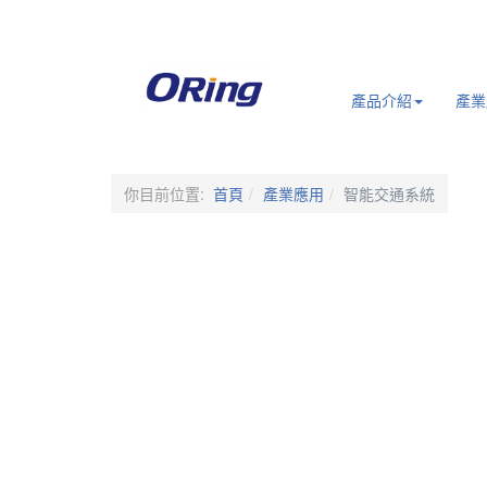
.
產品介紹
產業
你目前位置:
首頁
產業應用
智能交通系統
智慧交通網路基礎
打造穩定可靠的工業網路，全面支援道路、隧道、收費系統與交