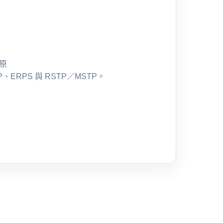
原
RP、ERPS 與 RSTP／MSTP。