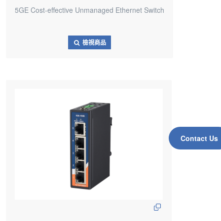
5GE Cost-effective Unmanaged Ethernet Switch
檢視商品
Contact Us