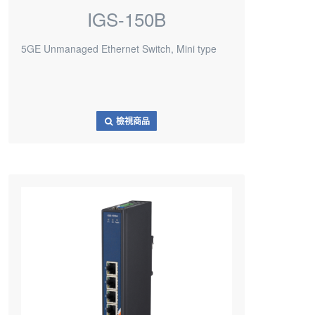
IGS-150B
5GE Unmanaged Ethernet Switch, Mini type
檢視商品