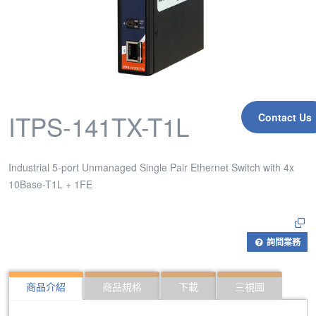
ITPS-141TX-T1L
Contact Us
Industrial 5-port Unmanaged Single Pair Ethernet Switch with 4x
10Base-T1L + 1FE
詢問業務
商品介紹
商品規格
下載
三視圖