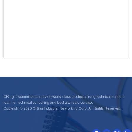
ORing is committed to provide world-class product, strong technical support
team for technical consulting and best after-sale service.
Copyright © 2026 ORing Industrial Networking Corp. All Rights Reserved.