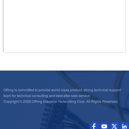
ORing is committed to provide world-class product, strong technical support
team for technical consulting and best after-sale service.
Copyright © 2026 ORing Industrial Networking Corp. All Rights Reserved.