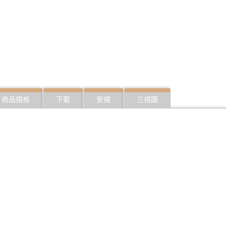
商品規格
下載
安規
三視圖