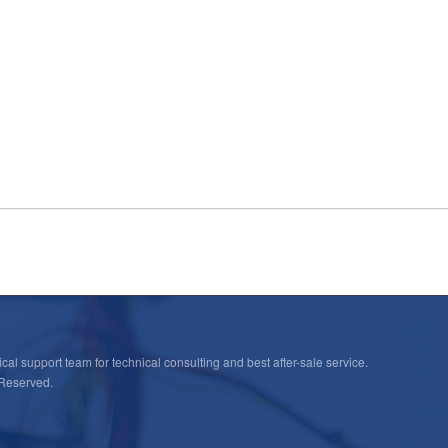
cal support team for technical consulting and best after-sale service.
 Reserved.