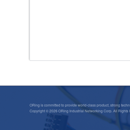
ORing is committed to provide world-class product, strong techni
Copyright © 2026 ORing Industrial Networking Corp. All Rights